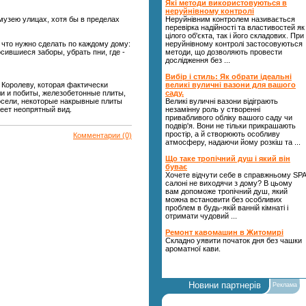
Які методи використовуються в
неруйнівному контролі
музею улицах, хотя бы в пределах
Неруйнівним контролем називається
перевірка надійності та властивостей як
цілого об'єкта, так і його складових. При
что нужно сде­лать по каждому дому:
неруйнівному контролі застосовуються
сившиеся заборы, убрать пни, где -
методи, що дозволяють провести
дослідження без ...
Вибір і стиль: Як обрати ідеальні
Королеву, кото­рая фактически
великі вуличні вазони для вашого
и и поби­ты, железобетонные плиты,
саду.
росели, некоторые накрывные плиты
Великі вуличні вазони відіграють
еет неопрятный вид.
незамінну роль у створенні
привабливого обліку вашого саду чи
подвір'я. Вони не тільки прикрашають
простір, а й створюють особливу
Комментарии (0)
атмосферу, надаючи йому розкіш та ...
Що таке тропічний душ і який він
буває
Хочете відчути себе в справжньому SPA
салоні не виходячи з дому? В цьому
вам допоможе тропічний душ, який
можна встановити без особливих
проблем в будь-якій ванній кімнаті і
отримати чудовий ...
Ремонт кавомашин в Житомирі
Складно уявити початок дня без чашки
ароматної кави.
Новини партнерів
Реклама