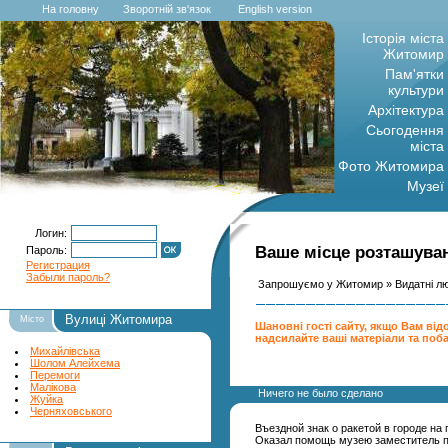
На головну
Зворотній зв'язок
English version
Історія міста
Житомир
Пам'ятки
культури
Архітектура
Сьогодення
міста
Фото Житомира
Музеї
Логин:
Ваше місце розташуван
Пароль:
Регистрация
Забыли пароль?
Запрошуємо у Житомир
»
Видатні л
Вулиці Житомира
Місто
Шановні гості сайту, якщо Вам відо
надсилайте ваші матеріали та поб
Михайлівська
Шолом Алейхема
Перемоги
Малікова
Ничего не было сделано
Жуйка
Черняховського
Въездной знак о ракетой в городе на
Оказал помощь музею заместитель пр