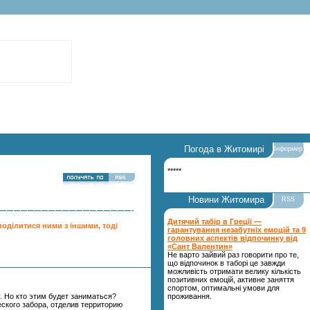
Погода в Житомирі
Інформер
*****
Новини Житомира
RSS
Дитячий табір в Греції —
поділитися ними з іншими, тоді
гарантування незабутніх емоцій та 9
головних аспектів відпочинку від
«Сант Валентин»
Не варто зайвий раз говорити про те,
що відпочинок в таборі це завжди
можливість отримати велику кількість
позитивних емоцій, активне заняття
спортом, оптимальні умови для
 Но кто этим бу­дет заниматься?
проживання.
кого забора, отде­лив территорию