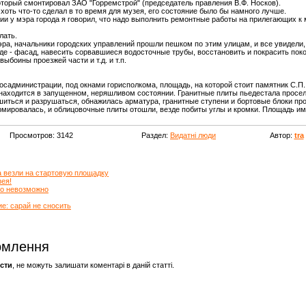
оторый смонтировал ЗАО "Горремстрой" (председатель правления В.Ф. Носков).
хоть что-то сделал в то время для музея, его состояние было бы намного лучше.
ии у мэра города я говорил, что надо выполнить ремонтные работы на прилегающих к 
лать.
ра, начальники городских уп­равлений прошли пешком по этим улицам, и все увидели, 
е - фасад, навесить сорвавшиеся водосточные трубы, восстановить и покрасить поко­
ыбоины проезжей части и т.д. и т.п.
осадминистрации, под окнами горисполкома, площадь, на которой стоит памятник С.П. 
находится в запущен­ном, неряшливом состоянии. Гранитные плиты пьедестала просел
ошиться и разрушаться, обнажилась арматура, гранитные ступени и бортовые блоки п
рмировалась, и облицовочные плиты отошли, везде побиты углы и кром­ки. Площадь им
Просмотров: 3142
Раздел:
Видатні люди
Автор:
tra
а везли на стартовую площадку
ея!
о невозможно
е: сарай не сносить
омлення
сти
, не можуть залишати коментарі в даній статті.