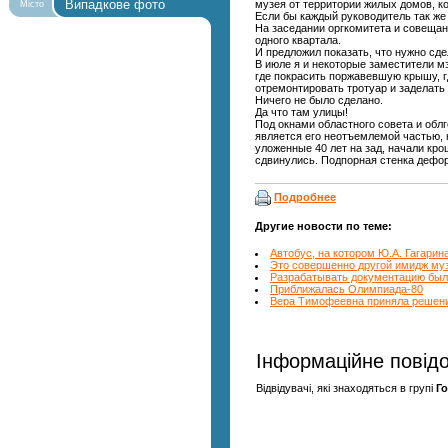
Випадкове фото
музея от территории жилых домов, к
Місто
Если бы каждый руководитель так же 
На заседании оргкомитета и совещан
одного квартала.
И предложил показать, что нужно сде
В июле я и некоторые заместители мэ
где покрасить поржавевшую крышу, гд
отремонтировать тротуар и заделать в
Ничего не было сделано.
Да что там улицы!
Под окнами областного совета и облг
является его неотъемлемой частью, 
уложенные 40 лет на зад, начали кр
сдвинулись. Подпорная стенка де­фо
Подробнее
Другие новости по теме:
Автобус, на котором Ю.А. Гагарин
Это совершенно другой имидж муз
Разрабатывать документацию был
Приближалась Олимпиада-80
Вера Тимофеевна приняла решени
Інформаційне повід
Відвідувачі, які знаходяться в групі
Го