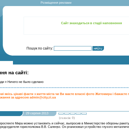
Розміщення реклами
Сайт знаходиться в стадії наповнення
Пошук по сайту:
ня на сайті:
юди
» Ничего не было сделано
мі якісь цікаві факти з життя міста чи Ви маєте власні фото Житомира і бажаєте 
ажання за адресою admin@city.zt.ua
29 серпня 2013
(голосів: 0)
 проспекте Мира можно устано­вить и сейчас, выпросив в Министерстве обороны ракету.
едседателя горисполкома В.В. Саленко. Он рганизовал устройство глухого металличес