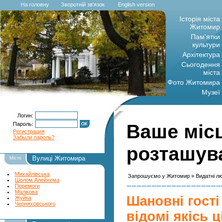
На головну
Зворотній зв'язок
English version
Історія міста
Житомир
Пам'ятки
культури
Архітектура
Сьогодення
міста
Фото Житомира
Музеї
Логин:
Ваше міс
Пароль:
Регистрация
Забыли пароль?
розташува
Вулиці Житомира
Місто
Михайлівська
Запрошуємо у Житомир
»
Видатні л
Шолом Алейхема
Перемоги
Малікова
Шановні гості
Жуйка
Черняховського
відомі якісь ц