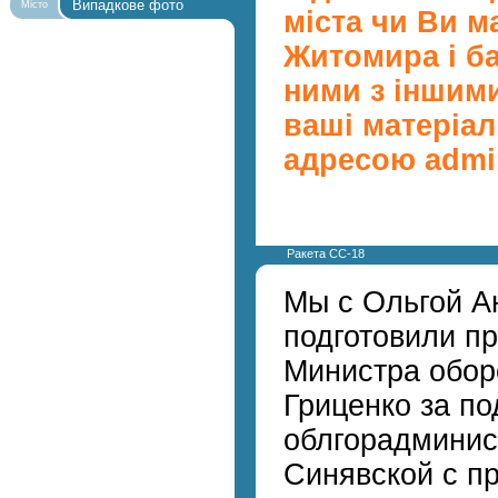
Випадкове фото
Місто
міста чи Ви м
Житомира і б
ними з іншими
ваші матеріал
адресою admin
Pакетa СС-18
Мы с Ольгой А
подготовили п
Мини­стра обо
Гриценко за п
облгорадмини­
Синявской с пр