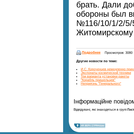
брать. Дали д
обороны был в
№116/10/1/2/5/
Житомирскому 
Подробнее
Просмотров: 3080
Другие новости по теме:
И.С. Короченцев немедленно прин
Экспонаты космической тех­ники
Три варианта установки ракеты
"Корабль пришельцев"
Неприязнь "Генерального"
Інформаційне повідо
Відвідувачі, які знаходяться в групі
Гос