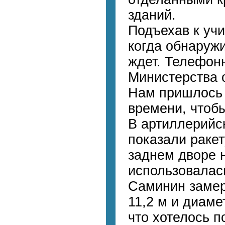
зданий.
Подъехав к уч
когда обнаружи
ждет. Телефон
Министерства о
Нам пришлось 
времени, чтобы
В артиллерийс
показали ракет
зад­нем дворе 
использовалась
Саминин за­мер
11,2 м и диамет
что хотелось п